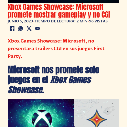
Xbox Games Showcase: Microsoft
promete mostrar gameplay y no CGI
JUNIO 5, 2023
•
TIEMPO DE LECTURA: 2 MIN
•
96 VISTAS
Xbox Games Showcase: Microsoft, no
presentara trailers CGI en sus juegos First
Party.
Microsoft nos promete solo
juegos en el
Xbox Games
Showcase.