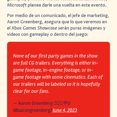
Microsoft
planea darle una vuelta en este evento.
Por medio de un comunicado, el jefe de marketing,
Aaron Greenberg, asegura que lo que veremos en
el
Xbox Games Showcase
serán puras imágenes y
videos con gameplay o dentro del juego:
None of our first party games in the show
are full CG trailers. Everything is either in-
game footage, in-engine footage, or in-
game footage with some cinematics. Each of
our trailers will be labeled so it is hopefully
clear for our fans.
— Aaron Greenberg 🙅🏼‍♂️💚U
(@aarongreenberg)
June 4, 2023