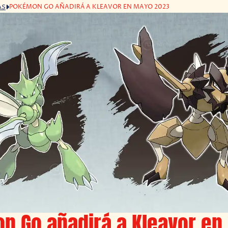
POKÉMON GO AÑADIRÁ A KLEAVOR EN MAYO 2023
AS
n Go añadirá a Kleavor en