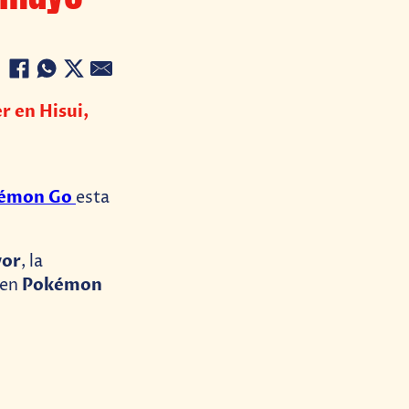
r en Hisui,
émon Go
esta
vor
, la
Pokémon
 en