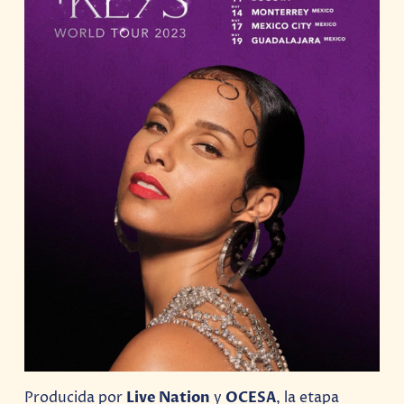
Producida por
Live Nation
y
OCESA
, la etapa