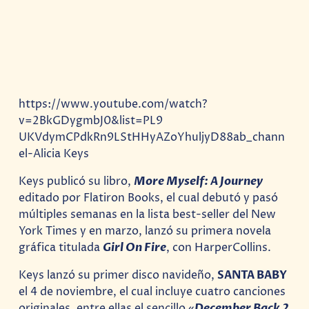
https://www.youtube.com/watch?
v=2BkGDygmbJ0&list=PL9
UKVdymCPdkRn9LStHHyAZoYhuljyD88ab_chann
el-Alicia Keys
Keys publicó su libro,
More Myself: A Journey
editado por Flatiron Books, el cual debutó y pasó
múltiples semanas en la lista best-seller del New
York Times y en marzo, lanzó su primera novela
gráfica titulada
Girl On Fire
, con HarperCollins.
Keys lanzó su primer disco navideño,
SANTA BABY
el 4 de noviembre, el cual incluye cuatro canciones
originales, entre ellas el sencillo «
December Back 2