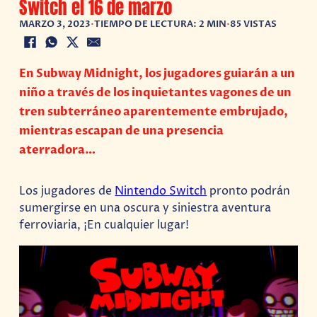
Switch el 16 de marzo
MARZO 3, 2023
•
TIEMPO DE LECTURA: 2 MIN
•
85 VISTAS
En Subway Midnight, los jugadores guiarán a un
niño a través de los inquietantes vagones de un
tren subterráneo aparentemente embrujado,
mientras escapan de una presencia
aterradora…
Los jugadores de
Nintendo Switch
pronto podrán
sumergirse en una oscura y siniestra aventura
ferroviaria, ¡En cualquier lugar!