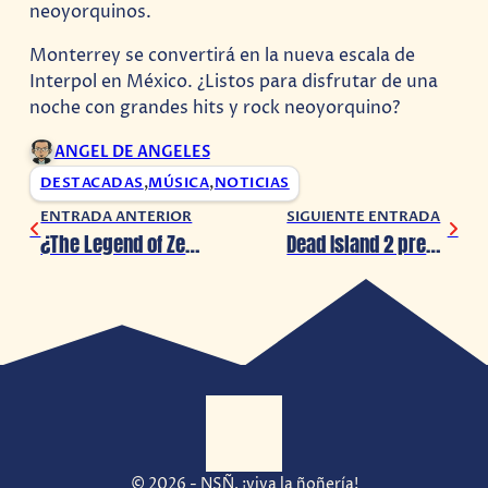
neoyorquinos.
Monterrey se convertirá en la nueva escala de
Interpol en México. ¿Listos para disfrutar de una
noche con grandes hits y rock neoyorquino?
ANGEL DE ANGELES
DESTACADAS
,
MÚSICA
,
NOTICIAS
ENTRADA ANTERIOR
SIGUIENTE ENTRADA
¿The Legend of Zelda: Tears of the Kingdom confirma su Nintendo Switch OLED Edición Especial?
Dead Island 2 presenta a su último Slayer
© 2026 - NSÑ, ¡viva la ñoñería!