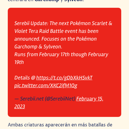
Serebii Update: The next Pokémon Scarlet &
Violet Tera Raid Battle event has been
announced. Focuses on the Pokémon
Garchomp & Sylveon.
Runs from February 17th though February
19th
Details @
https://t.co/gDbXkHSvkT
pic.twitter.com/XKC2ifM1Qg
— Serebii.net (@SerebiiNet)
February 15,
2023
Ambas criaturas aparecerán en más batallas de