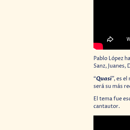
Pablo López ha
Sanz, Juanes, D
Quasi
“
”, es e
será su más rec
El tema fue es
cantautor.