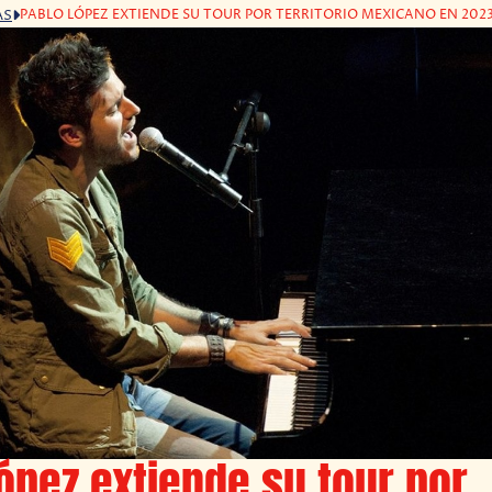
PABLO LÓPEZ EXTIENDE SU TOUR POR TERRITORIO MEXICANO EN 202
AS
ópez extiende su tour por