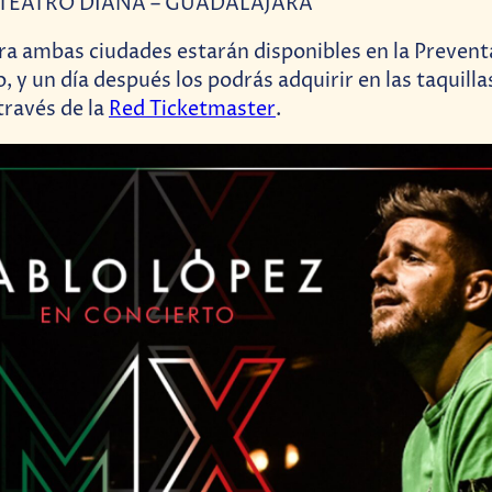
– TEATRO DIANA – GUADALAJARA
ra ambas ciudades estarán disponibles en la Preven
o, y un día después los podrás adquirir en las taquilla
través de la
Red Ticketmaster
.