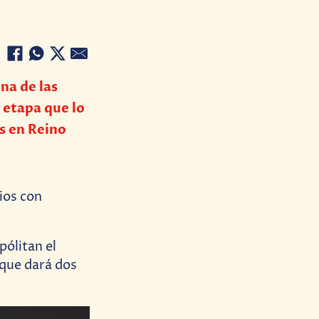
na de las
 etapa que lo
s en Reino
rios con
ólitan el
 que dará dos