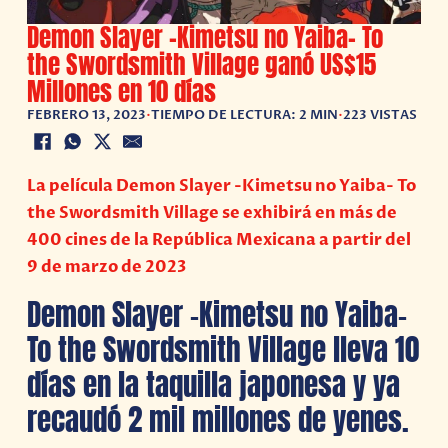
Demon Slayer -Kimetsu no Yaiba- To
the Swordsmith Village ganó US$15
Millones en 10 días
FEBRERO 13, 2023
•
TIEMPO DE LECTURA: 2 MIN
•
223 VISTAS
La película Demon Slayer -Kimetsu no Yaiba- To
the Swordsmith Village se exhibirá en más de
400 cines de la República Mexicana a partir del
9 de marzo de 2023
Demon Slayer -Kimetsu no Yaiba-
To the Swordsmith Village lleva 10
días en la taquilla japonesa y ya
recaudó 2 mil millones de yenes.