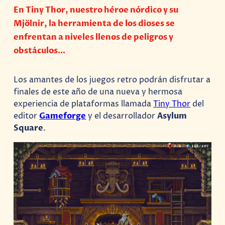
En Tiny Thor, nuestro héroe nórdico y su
Mjölnir, la herramienta de los dioses se
enfrentan a niveles llenos de peligros y
obstáculos…
Los amantes de los juegos retro podrán disfrutar a
finales de este año de una nueva y hermosa
experiencia de plataformas llamada
Tiny Thor
del
editor
Gameforge
y el desarrollador
Asylum
Square
.