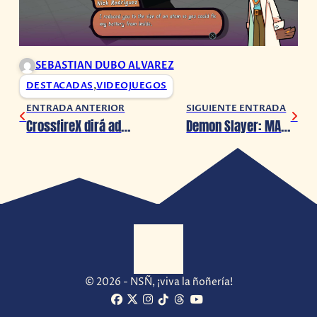
SEBASTIAN DUBO ALVAREZ
DESTACADAS
,
VIDEOJUEGOS
ENTRADA ANTERIOR
SIGUIENTE ENTRADA
CrossfireX dirá adiós para siempre
Demon Slayer: MAN WITH A MISSION y milet interpretan el opening de la nueva temporada
© 2026 - NSÑ, ¡viva la ñoñería!