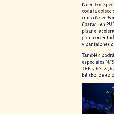
Need For Speed
toda la colecci
Need Fo
texto
Faster
» en PU
pisar el aceler
gama orientada
y pantalones 
También podrás
NF
especiales
TRK y RS-X JR.
béisbol de edic