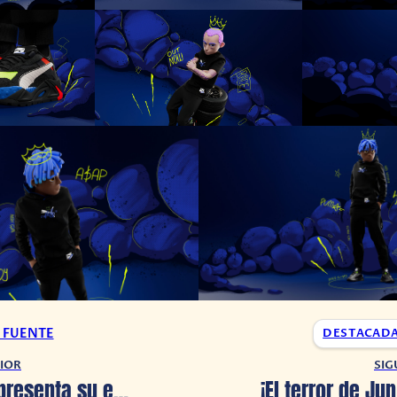
A FUENTE
DESTACAD
IOR
SIG
The Sims 4 presenta su expansión: Creciendo en Familia