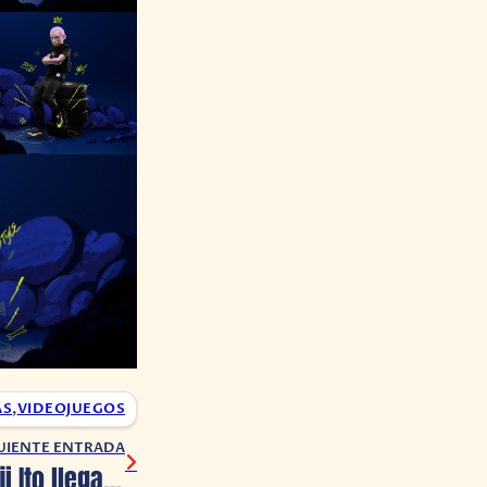
AS
,
VIDEOJUEGOS
UIENTE ENTRADA
¡El terror de Junji Ito llega a Fortnite!