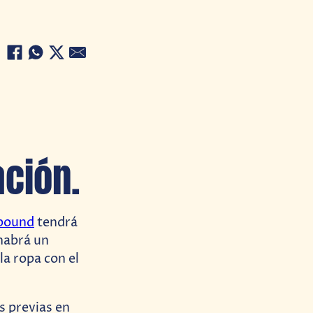
ción.
bound
tendrá
habrá un
la ropa con el
s previas en