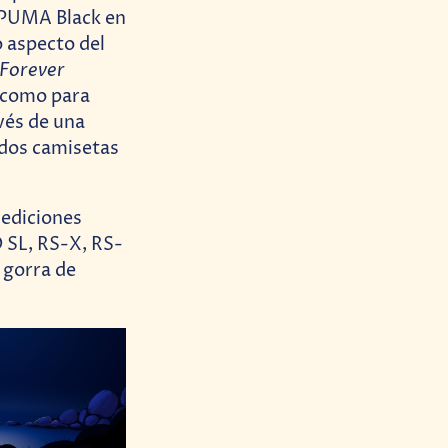
l PUMA Black en
o aspecto del
Forever
e como para
avés de una
 dos camisetas
 ediciones
 SL, RS-X, RS-
 gorra de