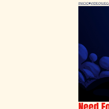
INICIO
VIDEOJUE
Need F