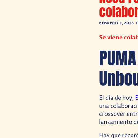
colabo
FEBRERO 2, 2023
•
T
Se viene col
PUMA 
Unbou
El día de hoy,
E
una colaborac
crossover entre
lanzamiento de
Hay que record