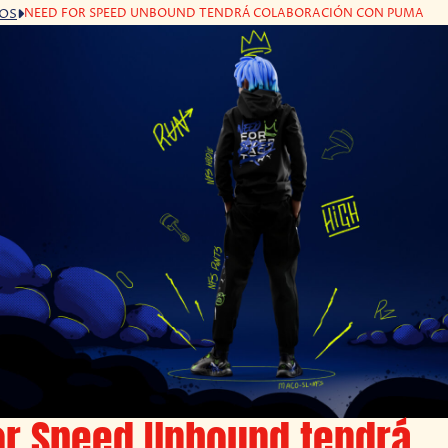
NEED FOR SPEED UNBOUND TENDRÁ COLABORACIÓN CON PUMA
GOS
or Speed Unbound tendrá