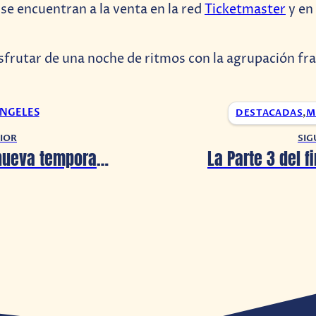
 se encuentran a la venta en la red
Ticketmaster
y en 
isfrutar de una noche de ritmos con la agrupación fr
ANGELES
DESTACADAS
,
M
IOR
SIG
Arranca la nueva temporada Back to the Club en eFootball 2023