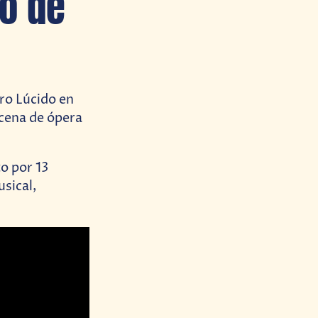
to de
ro Lúcido en
scena de ópera
o por 13
usical,