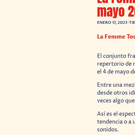
mayo 2
ENERO 17, 2023
•
TI
La Femme Tou
El conjunto fr
repertorio de 
el 4 de mayo d
Entre una mezc
desde otros id
veces algo que
Así es el espe
tendencia o a 
sonidos.