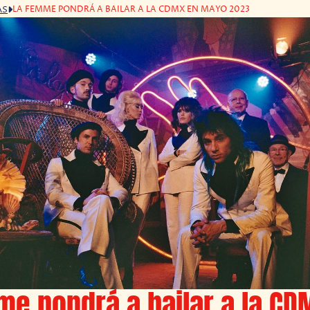
LA FEMME PONDRÁ A BAILAR A LA CDMX EN MAYO 2023
AS
e pondrá a bailar a la CD