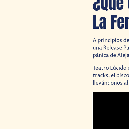
¿Qué 
La F
A principios d
una Release Pa
pánica de Ale
Teatro Lúcido 
tracks, el dis
llevándonos ah