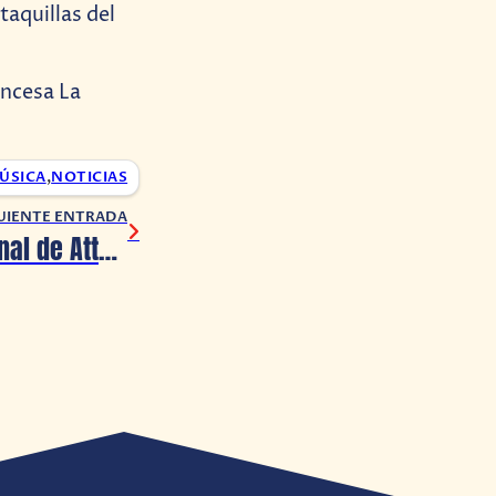
taquillas del
ancesa La
ÚSICA
,
NOTICIAS
UIENTE ENTRADA
La Parte 3 del final de Attack on Titan se dividirá en dos partes