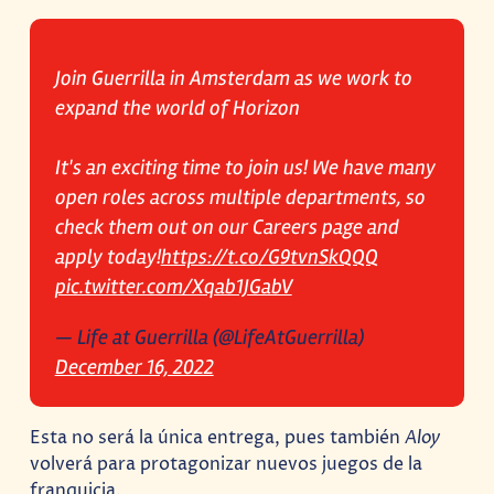
Join Guerrilla in Amsterdam as we work to
expand the world of Horizon
It's an exciting time to join us! We have many
open roles across multiple departments, so
check them out on our Careers page and
apply today!
https://t.co/G9tvnSkQQQ
pic.twitter.com/Xqab1JGabV
— Life at Guerrilla (@LifeAtGuerrilla)
December 16, 2022
Esta no será la única entrega, pues también
Aloy
volverá para protagonizar nuevos juegos de la
franquicia.