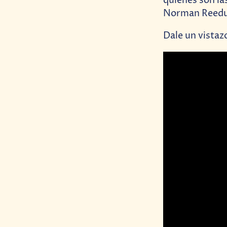
quienes son la
Norman Reedus,
Dale un vistazo