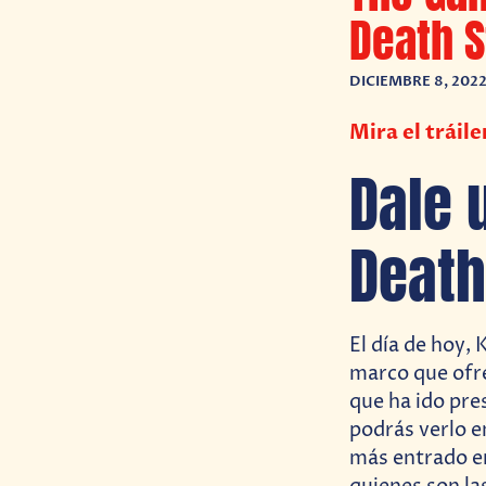
Death S
DICIEMBRE 8, 202
Mira el tráil
Dale 
Death
El día de hoy,
marco que ofr
que ha ido pre
podrás verlo en
más entrado en