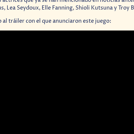
s actrices que ya se han mencionado en noticias ant
 Lea Seydoux, Elle Fanning, Shioli Kutsuna y Troy B
 al tráiler con el que anunciaron este juego: