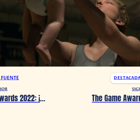
A FUENTE
DESTACAD
IOR
SIG
The Game Awards 2022: ¡Hades 2 ha sido anunciado!