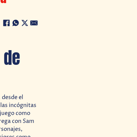
 de
 desde el
 las incógnitas
l juego como
ntrega con Sam
rsonajes,