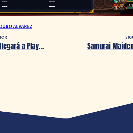
 DUBO ALVAREZ
IOR
SIG
Neon White llegará a PlayStation este 13 de diciembre