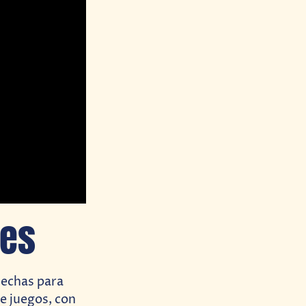
oes
Mechas para
de juegos, con