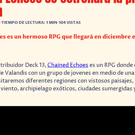
a
•
TIEMPO DE LECTURA: 1 MIN
•
104 VISTAS
es es un hermoso RPG que llegará en diciembre 
stribuidor Deck 13,
Chained Echoes
es un RPG donde
de Valandis con un grupo de jovenes en medio de una
isitaremos diferentes regiones con vistosos paisajes
l viento, archipielago exóticos, ciudades sumergida