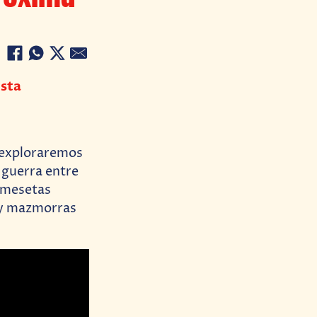
esta
 exploraremos
 guerra entre
, mesetas
s y mazmorras