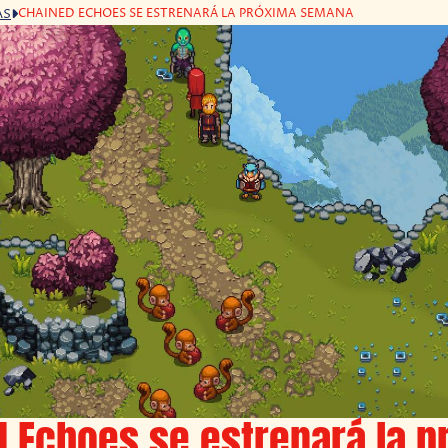
CHAINED ECHOES SE ESTRENARÁ LA PRÓXIMA SEMANA
AS
 Echoes se estrenará la p