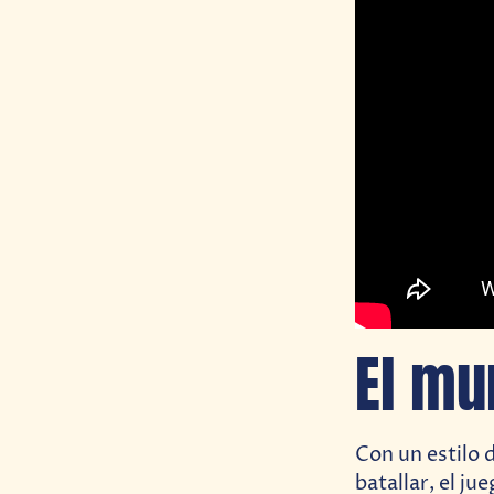
El mu
Con un estilo
batallar, el ju