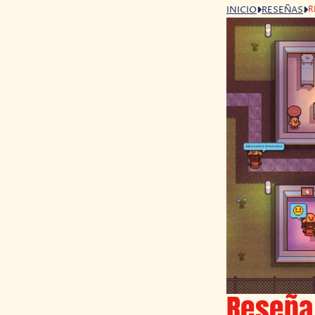
R
INICIO
RESEÑAS
Reseña 