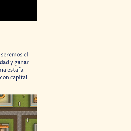
l seremos el
udad y ganar
ima estafa
 con capital