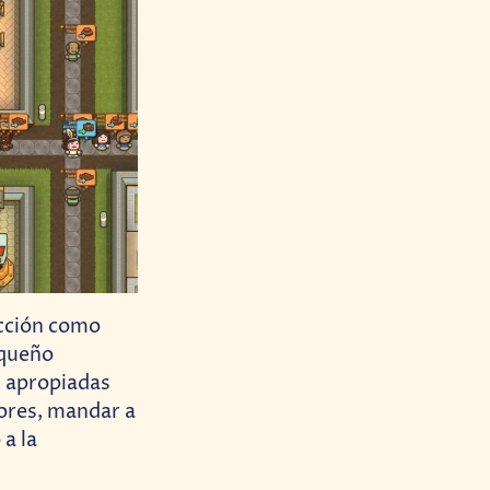
ucción como
equeño
s apropiadas
bores, mandar a
 a la