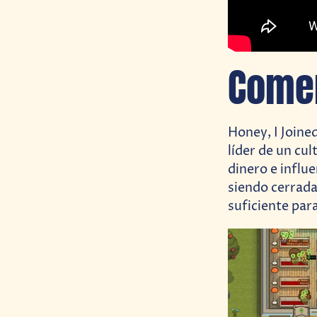
Come
Honey, I Joined
líder de un cu
dinero e influ
siendo cerrada
suficiente par