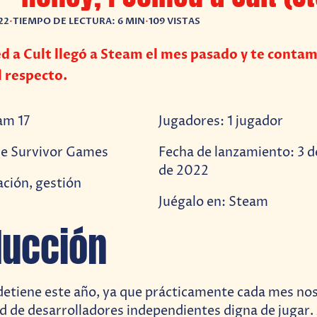
22
•
TIEMPO DE LECTURA: 6 MIN
•
109 VISTAS
ed a Cult llegó a Steam el mes pasado y te conta
l respecto.
am 17
Jugadores: 1 jugador
le Survivor Games
Fecha de lanzamiento: 3 
de 2022
ción, gestión
Juégalo en: Steam
ducción
detiene este año, ya que prácticamente cada mes nos
 de desarrolladores independientes digna de jugar. 