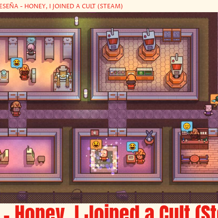
ESEÑA - HONEY, I JOINED A CULT (STEAM)
– Honey, I Joined a Cult (S