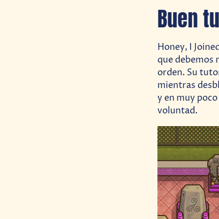
Buen tu
Honey, I Joine
que debemos ma
orden. Su tuto
mientras desbl
y en muy poco 
voluntad.