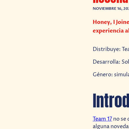
NOVIEMBRE 16, 20
Honey, I Join
experiencia a
Distribuye: Te
Desarrolla: So
Género: simula
Intro
Team 17
no se 
alguna novedad