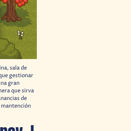
na, sala de
 que gestionar
una gran
nera que sirva
anancias de
la mantención