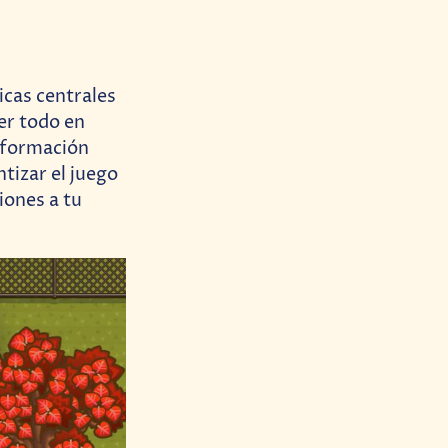
icas centrales
er todo en
información
tizar el juego
iones a tu