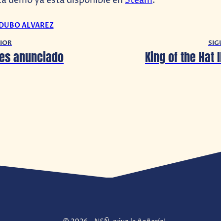
La demo ya está disponible en
Steam
.
 DUBO ALVAREZ
IOR
SIG
 es anunciado