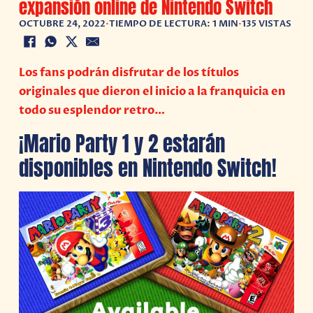
expansión online de Nintendo Switch
OCTUBRE 24, 2022
•
TIEMPO DE LECTURA: 1 MIN
•
135 VISTAS
Los fans podrán disfrutar de los títulos
originales que dieron el inicio a la franquicia en
todo su esplendor retro…
¡Mario Party 1 y 2 estarán
disponibles en Nintendo Switch!