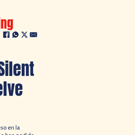
ing
ilent
elve
so en la