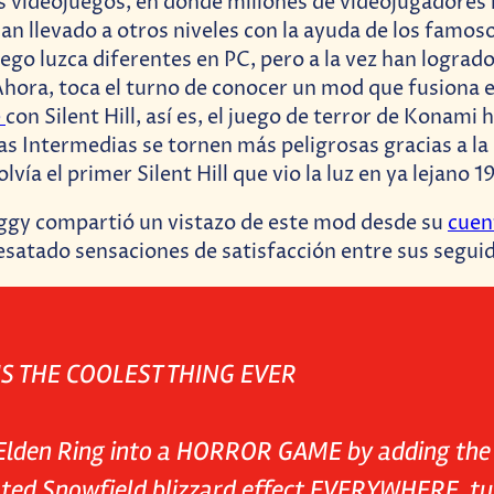
os videojuegos, en donde millones de videojugadores 
 han llevado a otros niveles con la ayuda de los famo
uego luzca diferentes en PC, pero a la vez han lograd
Ahora, toca el turno de conocer un mod que fusiona e
e
con Silent Hill, así es, el juego de terror de Konami 
as Intermedias se tornen más peligrosas gracias a la
lvía el primer Silent Hill que vio la luz en ya lejano 1
Aggy compartió un vistazo de este mod desde su
cuen
esatado sensaciones de satisfacción entre sus segui
IS THE COOLEST THING EVER
 Elden Ring into a HORROR GAME by adding the
ted Snowfield blizzard effect EVERYWHERE, tu