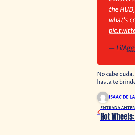
the HUD,
what's c
pic.twitt
— LilAgg
No cabe duda, 
hasta te brind
ISAAC DE L
ENTRADA ANTER