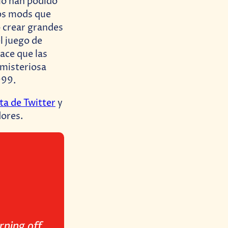
lo han podido
sos mods que
o crear grandes
l juego de
hace que las
 misteriosa
999.
ta de Twitter
y
dores.
rning off