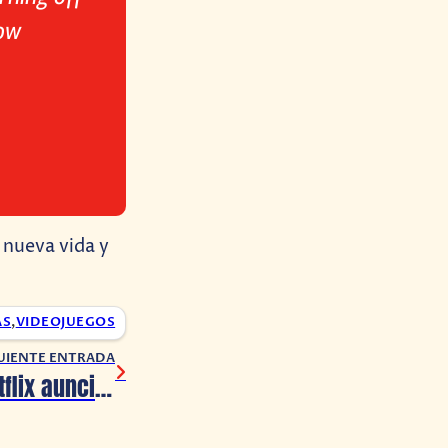
ow
 nueva vida y
AS
,
VIDEOJUEGOS
UIENTE ENTRADA
TUDUM 2022: Netflix auncia serie de Onimusha