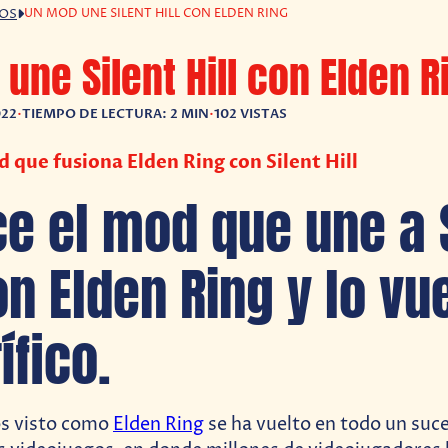
UN MOD UNE SILENT HILL CON ELDEN RING
GOS
une Silent Hill con Elden R
022
•
TIEMPO DE LECTURA: 2 MIN
•
102 VISTAS
 que fusiona Elden Ring con Silent Hill
e el mod que une a S
on Elden Ring y lo vu
ífico.
s visto como
Elden Ring
se ha vuelto en todo un suce