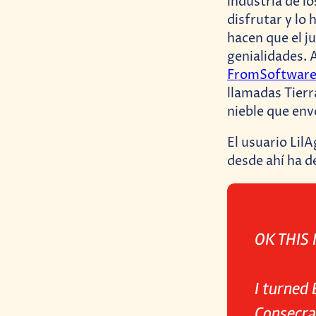
industria de l
disfrutar y lo
hacen que el j
genialidades. 
FromSoftwar
llamadas Tierr
nieble que envo
El usuario Lil
desde ahí ha d
OK THIS 
I turned
Consecra