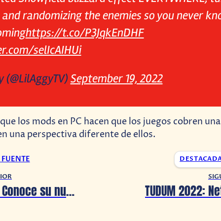
 and randomizing the enemies so you never kn
oming
https://t.co/P3JqkEnDHF
er.com/selIcAIHUi
y (@LilAggyTV)
September 19, 2022
que los mods en PC hacen que los juegos cobren una
en una perspectiva diferente de ellos.
A FUENTE
DESTACAD
IOR
SIG
Hot Wheels: Conoce su nueva colaboración con Star Wars