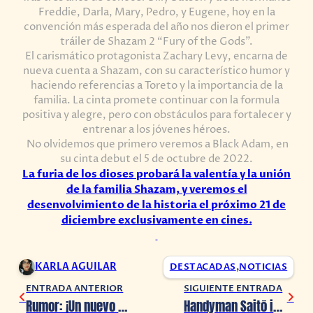
Freddie, Darla, Mary, Pedro, y Eugene, hoy en la
convención más esperada del año nos dieron el primer
tráiler de Shazam 2 “Fury of the Gods”.
El carismático protagonista Zachary Levy, encarna de
nueva cuenta a Shazam, con su característico humor y
haciendo referencias a Toreto y la importancia de la
familia. La cinta promete continuar con la formula
positiva y alegre, pero con obstáculos para fortalecer y
entrenar a los jóvenes héroes.
No olvidemos que primero veremos a Black Adam, en
su cinta debut el 5 de octubre de 2022.
La furia de los dioses probará la valentía y la unión
de la familia Shazam, y veremos el
desenvolvimiento de la historia el próximo 21 de
diciembre exclusivamente en cines.
KARLA AGUILAR
DESTACADAS
,
NOTICIAS
ENTRADA ANTERIOR
SIGUIENTE ENTRADA
Rumor: ¡Un nuevo Monster Hunter está en camino!
Handyman Saitō in Another World revela estreno en 2023