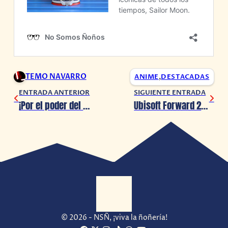
TEMO NAVARRO
ANIME
,
DESTACADAS
ENTRADA ANTERIOR
SIGUIENTE ENTRADA
¡Por el poder del prisma lunar! Psyduck se une a Sailor Moon en esta increíble colección
Ubisoft Forward 2022 ya tiene fecha
© 2026 - NSÑ, ¡viva la ñoñería!