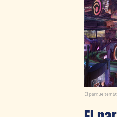
El parque temát
El pa