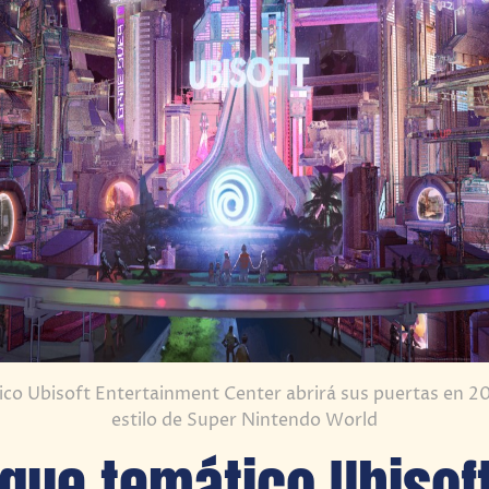
ico Ubisoft Entertainment Center abrirá sus puertas en 20
estilo de Super Nintendo World
rque temático Ubisof