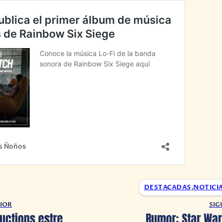
DESTACADAS
,
NOTICI
IOR
SIG
Kojima Productions estrena división dedicada a televisión, música y cine