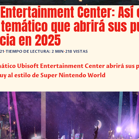
 Entertainment Center: Así 
temático que abrirá sus p
cia en 2025
21
•
TIEMPO DE LECTURA: 2 MIN
•
218 VISTAS
ático Ubisoft Entertainment Center abrirá sus 
uy al estilo de Super Nintendo World