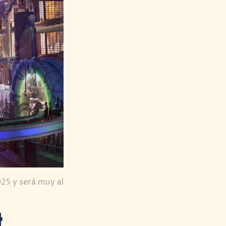
25 y será muy al
t