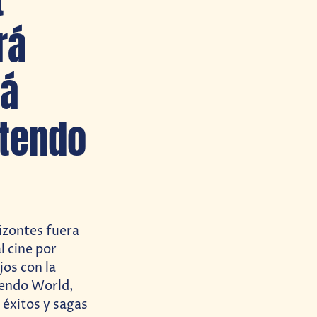
rá
rá
ntendo
izontes fuera
l cine por
jos con la
tendo World,
 éxitos y sagas