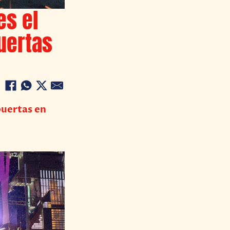
es el
uertas
puertas en