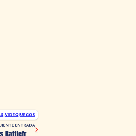
AS
,
VIDEOJUEGOS
UIENTE ENTRADA
Rumor: Star Wars Battlefront 3 pudo ser rechazado por EA