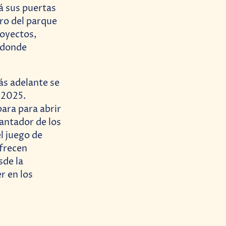
á sus puertas
ro del parque
royectos,
 donde
ás adelante se
 2025.
ara para abrir
antador de los
l juego de
ofrecen
sde la
r en los