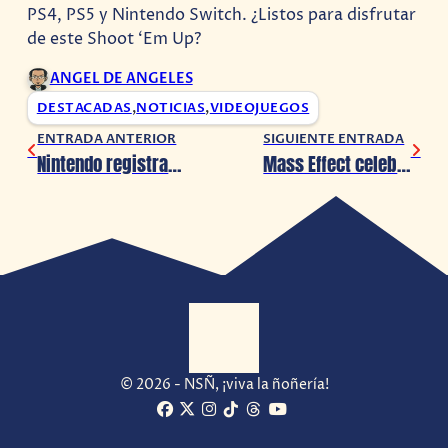
PS4, PS5 y Nintendo Switch. ¿Listos para disfrutar
de este Shoot ‘Em Up?
ANGEL DE ANGELES
DESTACADAS
,
NOTICIAS
,
VIDEOJUEGOS
ENTRADA ANTERIOR
SIGUIENTE ENTRADA
Nintendo registra las marcas Game Boy Color y GBA en Japón
Mass Effect celebra 14 años y BioWare lo celebra hablando del futuro de la saga
© 2026 - NSÑ, ¡viva la ñoñería!