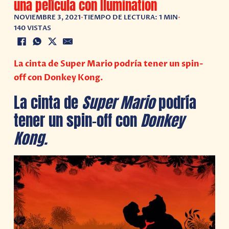
una película con Ilumination
NOVIEMBRE 3, 2021
•
TIEMPO DE LECTURA: 1 MIN
•
140 VISTAS
La cinta de Super Mario podría tener un spin-
off con Donkey Kong.
La cinta de
Super Mario
podría
tener un spin-off con
Donkey
Kong.