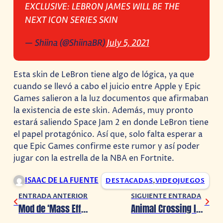
EXCLUSIVE: LEBRON JAMES WILL BE THE
NEXT ICON SERIES SKIN
— Shiina (@ShiinaBR)
July 5, 2021
Esta skin de LeBron tiene algo de lógica, ya que
cuando se llevó a cabo el juicio entre Apple y Epic
Games salieron a la luz documentos que afirmaban
la existencia de este skin. Además, muy pronto
estará saliendo Space Jam 2 en donde LeBron tiene
el papel protagónico. Así que, solo falta esperar a
que Epic Games confirme este rumor y así poder
jugar con la estrella de la NBA en Fortnite.
ISAAC DE LA FUENTE
DESTACADAS
,
VIDEOJUEGOS
ENTRADA ANTERIOR
SIGUIENTE ENTRADA
Mod de ‘Mass Effect’ restaura el fanservice
Animal Crossing llegará Monopoly, conoce todos los detalles