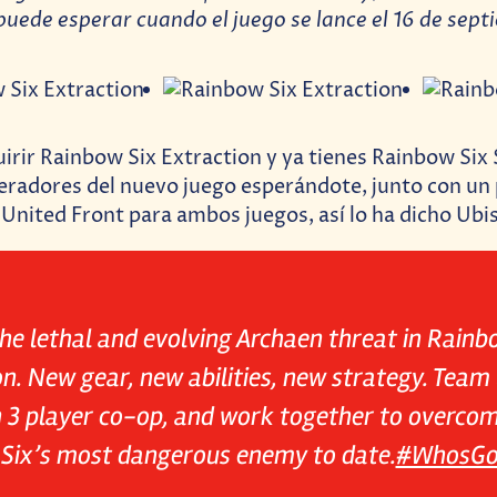
puede esperar cuando el juego se lance el 16 de sep
uirir Rainbow Six Extraction y ya tienes Rainbow Six 
eradores del nuevo juego esperándote, junto con un
United Front para ambos juegos, así lo ha dicho Ubi
he lethal and evolving Archaen threat in Rainb
n. New gear, new abilities, new strategy. Team
in 3 player co-op, and work together to overco
Six’s most dangerous enemy to date.
#WhosGo