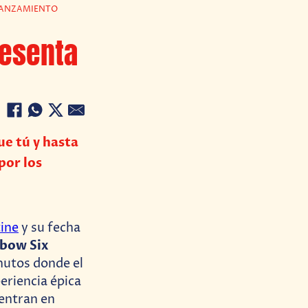
 LANZAMIENTO
resenta
ue tú y hasta
por los
ine
y su fecha
bow Six
nutos donde el
eriencia épica
entran en