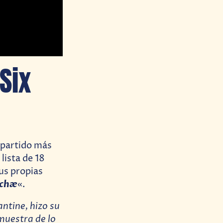
Six
mpartido más
lista de 18
us propias
chæ
«.
ntine, hizo su
muestra de lo