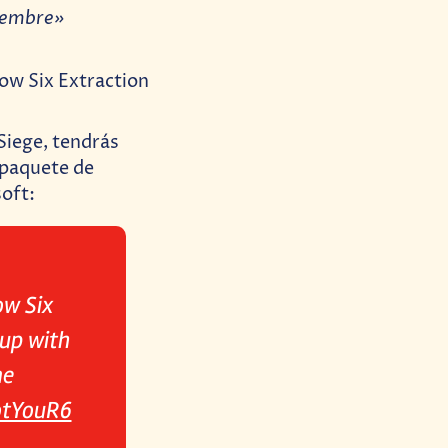
tiembre»
Siege, tendrás
 paquete de
soft:
ow Six
 up with
me
tYouR6