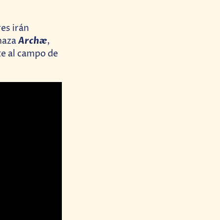
es irán
Archæ
enaza
,
te al campo de