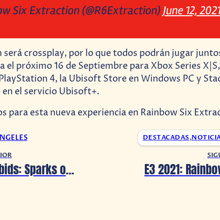
w Six Extraction (@R6Extraction)
June 12, 202
 será crossplay, por lo que todos podrán jugar junto
ga el próximo 1
6 de Septiembre
para Xbox Series X|S
 PlayStation 4, la Ubisoft Store en Windows PC y Sta
 en el servicio Ubisoft+.
os para esta nueva experiencia en Rainbow Six Extra
ANGELES
DESTACADAS
,
NOTICI
IOR
SIG
Mario + Rabbids: Sparks of Hope ¡Mira el tráiler Oficial! #Ubiforward