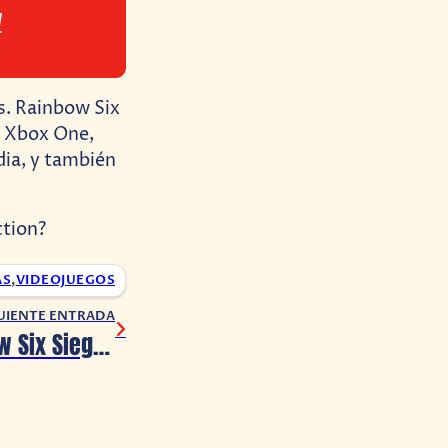
1
s. Rainbow Six
, Xbox One,
dia, y también
ction?
AS
,
VIDEOJUEGOS
UIENTE ENTRADA
E3 2021: Rainbow Six Siege – North Star presenta trailer de historia