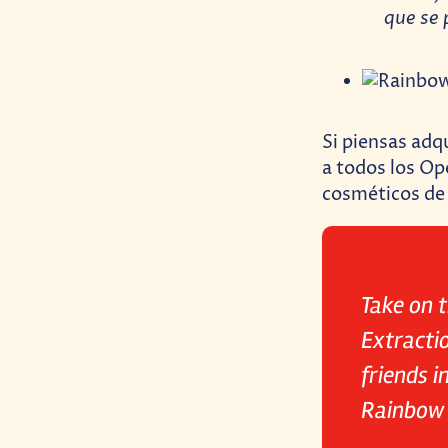
que se 
Si piensas adq
a todos los Op
cosméticos de 
Take on t
Extractio
friends 
Rainbow 