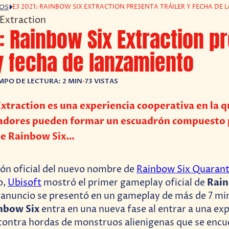
E3 2021: RAINBOW SIX EXTRACTION PRESENTA TRÁILER Y FECHA DE
GOS
: Rainbow Six Extraction p
 y fecha de lanzamiento
MPO DE LECTURA: 2 MIN
•
73 VISTAS
xtraction es una experiencia cooperativa en la q
gadores pueden formar un escuadrón compuesto 
e Rainbow Six…
ción oficial del nuevo nombre de
Rainbow Six Quarant
Rain
o,
Ubisoft
mostró el primer gameplay oficial de
l anuncio se presentó en un gameplay de más de 7 mi
nbow Six
entra en una nueva fase al entrar a una exp
contra hordas de monstruos alienigenas que se encu