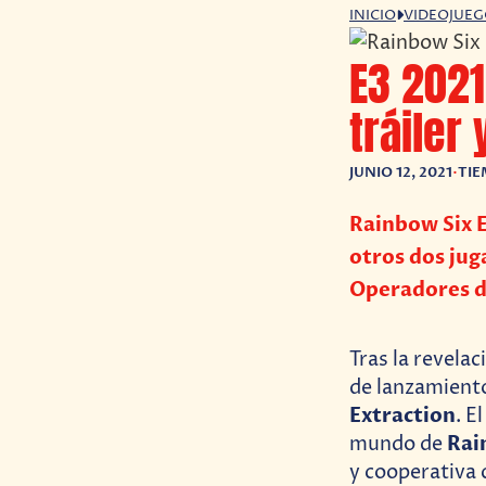
INICIO
VIDEOJUE
E3 2021
tráiler
JUNIO 12, 2021
•
TIE
Rainbow Six E
otros dos ju
Operadores d
Tras la revela
de lanzamient
Extraction
. E
Rai
mundo de
y cooperativa 