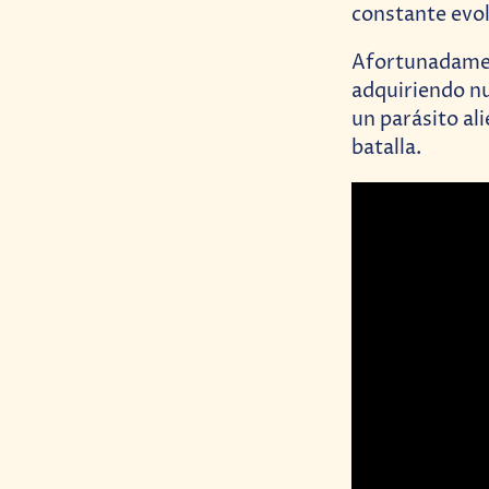
constante evol
Afortunadamen
adquiriendo nu
un parásito al
batalla.