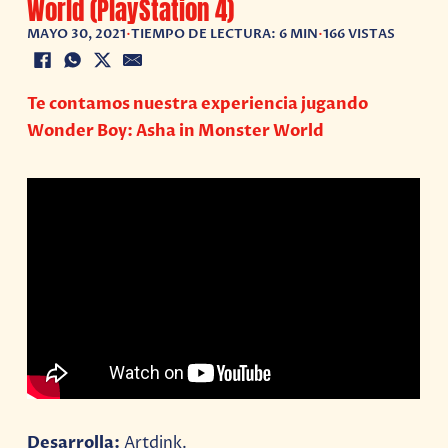
World (PlayStation 4)
MAYO 30, 2021
•
TIEMPO DE LECTURA: 6 MIN
•
166 VISTAS
Te contamos nuestra experiencia jugando
Wonder Boy: Asha in Monster World
Desarrolla:
Artdink.