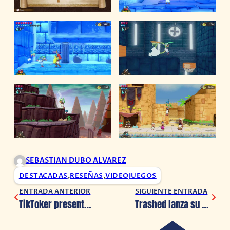
SEBASTIAN DUBO ALVAREZ
DESTACADAS
,
RESEÑAS
,
VIDEOJUEGOS
ENTRADA ANTERIOR
SIGUIENTE ENTRADA
TikToker presenta ‘Tarot Mexicano’… Con lotería mexicana
Trashed lanza su versión pre-alfa 0.3 ¡Conoce cómo apoyarlos!