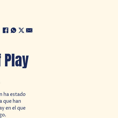
 Play
.
n ha estado
ya que han
y en el que
go.