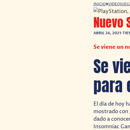
INICIO
VIDEOJUE
Nuevo S
ABRIL 26, 2021
•
TIE
Se viene un n
Se vi
para 
El día de hoy 
mostrado con
dado a conocer
Insomniac Gam