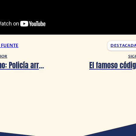
A FUENTE
DESTACAD
IOR
SIG
Plaza Sésamo: Policía arresta a la banda que robó un traje de Big Bird