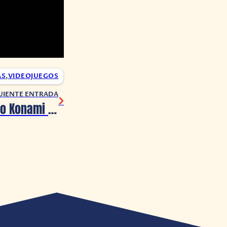
AS
,
VIDEOJUEGOS
UIENTE ENTRADA
El famoso código Konami cumple 35 años de existencia