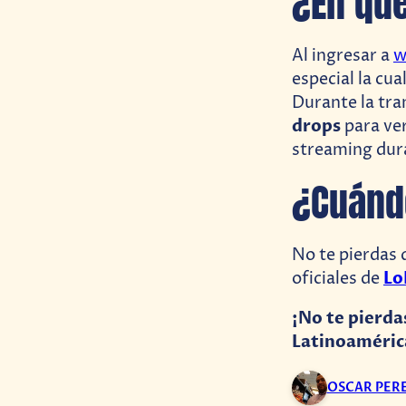
¿En qué
Al ingresar a
w
especial la cu
Durante la tra
drops
para ve
streaming dur
¿Cuánd
No te pierdas 
Lo
oficiales de
¡No te pierda
Latinoaméric
OSCAR PER