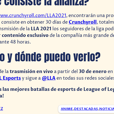
 consiste la alianza?
ww.crunchyroll.com/LLA2021
, encontrarán una pr
Crunchyroll
al consiste en obtener 30 días de
, totalm
LLA 2021
nsmisión de la
los seguidores de la liga po
contenido exclusivo
r
de la compañía más grande d
ante 48 horas.
o y dónde puedo verlo?
trasmisión en vivo
30 de enero
de la
a partir del
en 
L Esports
@LLA
y sigue a
en todas sus redes sociale
s las mejores batallas de esports de League of L
a!
EZ
ANIME
,
DESTACADAS
,
NOTICI