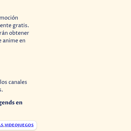
omoción
ente gratis.
drán obtener
e anime en
los canales
s.
egends en
AS
,
VIDEOJUEGOS