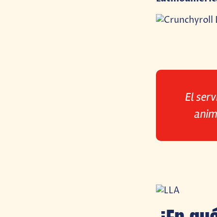
El ser
anim