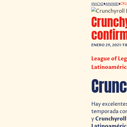
CRU
INICIO
ANIME
Crunchy
confirm
ENERO 29, 2021
•
TI
League of Leg
Latinoaméric
Crunc
Hay excelentes
temporada com
Crunchyroll
y
Latinoaméri