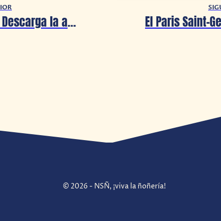
IOR
SIG
Funimation: Descarga la app para Android
© 2026 - NSÑ, ¡viva la ñoñería!