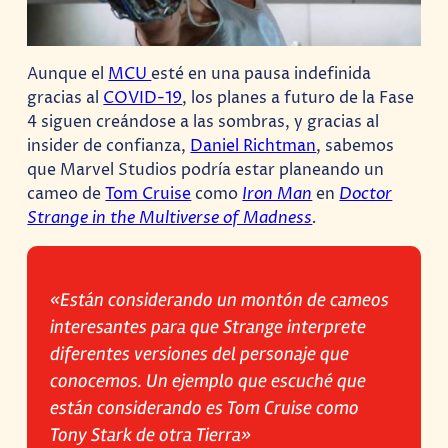
Aunque el
MCU
esté en una pausa indefinida
gracias al
COVID-19
, los planes a futuro de la Fase
4 siguen creándose a las sombras, y gracias al
insider de confianza,
Daniel Richtman
, sabemos
que Marvel Studios podría estar planeando un
cameo de
Tom Cruise
como
Iron Man
en
Doctor
Strange in the Multiverse of Madness
.
«Están considerando un montón de cameos
interesantes para que Strange interprete
diferentes versiones del personaje que
conocemos. Un ejemplo que escuché que
están considerando es Tom Cruise como
Tony Stark de otra Tierra»