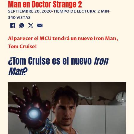
Man en Doctor Strange 2
SEPTIEMBRE 20, 2020
•
TIEMPO DE LECTURA: 2 MIN
•
340 VISTAS
Al parecer el MCU tendrá un nuevo Iron Man,
Tom Cruise!
¿Tom Cruise es el nuevo
Iron
Man
?