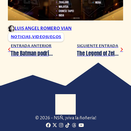
LUIS ANGEL ROMERO VIAN
NOTICIAS
,
VIDEOJUEGOS
ENTRADA ANTERIOR
SIGUIENTE ENTRADA
The Batman podría mostrar su primer avance en DC Fandome
The Legend of Zelda – Skyward Sword podría llegar al Nintendo Switch
© 2026 - NSÑ, ¡viva la ñoñería!