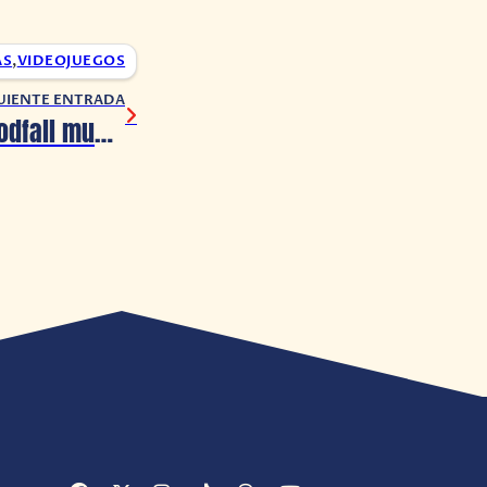
AS
,
VIDEOJUEGOS
UIENTE ENTRADA
#StateOfPlay | Godfall muestrá más características y gameplay