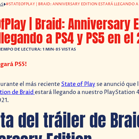
#STATEOFPLAY | BRAID: ANNIVERSARY EDITION ESTARÁ LLEGANDO A P
AS
fPlay | Braid: Anniversary E
llegando a PS4 y PS5 en el
IEMPO DE LECTURA: 1 MIN
•
85 VISTAS
egará PS5!
 durante el más reciente
State of Play
se anunció que l
tion de Braid
estará llegando a nuestro PlayStation 4
021.
ta del tráiler de Brai