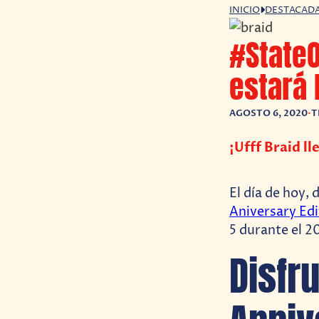
INICIO
DESTACAD
#StateO
estará 
AGOSTO 6, 2020
•
T
¡Ufff Braid ll
El día de hoy,
Aniversary Edi
5 durante el 2
Disfru