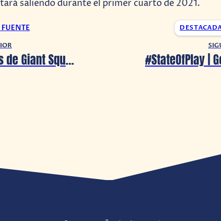
stará saliendo durante el primer cuarto de 2021.
A FUENTE
DESTACAD
IOR
SIG
The Pathless de Giant Squid es mostrado en #StateOfPlay