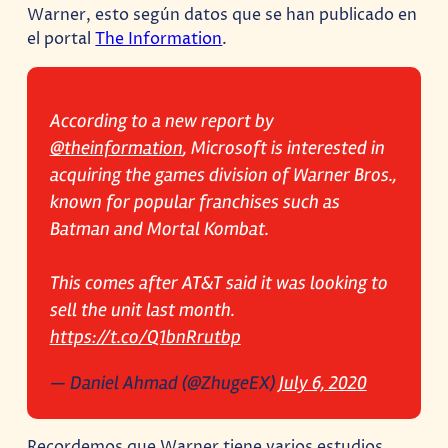
Warner, esto según datos que se han publicado en
el portal
The Information
.
According to a new report by
@theinformation
, Microsoft is interested in
acquiring the games division of Warner Bros.,
known for popular franchises such as
Batman and Mortal Kombat.
This comes after AT&T said it was looking to
sell the unit last month.
https://t.co/Q1bnRrutbp
— Daniel Ahmad (@ZhugeEX)
July 6, 2020
Recordemos que Warner tiene varios estudios