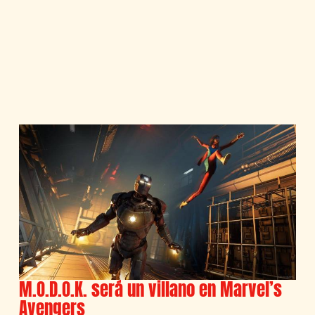
M.O.D.O.K. será un villano en Marvel’s
Avengers