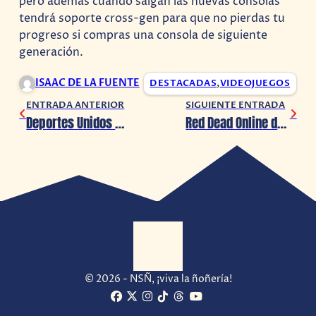
pero además cuando salgan las nuevas consolas
tendrá soporte cross-gen para que no pierdas tu
progreso si compras una consola de siguiente
generación.
ISAAC DE LA FUENTE
DESTACADAS
,
VIDEOJUEGOS
ENTRADA ANTERIOR
SIGUIENTE ENTRADA
Deportes Unidos Por México celebrará subasta en apoyo al COVID-19
Red Dead Online da recompensas a cazarrecompensas
© 2026 - NSÑ, ¡viva la ñoñería!