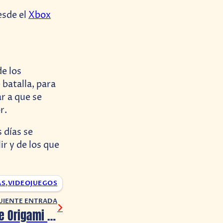
sde el
Xbox
de los
 batalla, para
r a que se
r.
 días se
r y de los que
AS
,
VIDEOJUEGOS
UIENTE ENTRADA
Paper Mario: The Origami King nos muestra nuevo compañeros y formas de combate