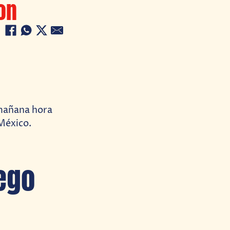
on
 mañana hora
 México.
uego