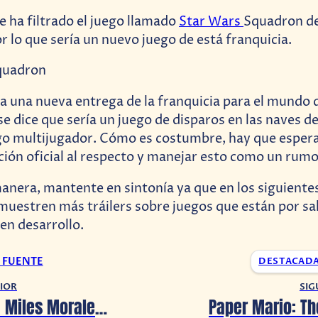
se ha filtrado el juego llamado
Star Wars
Squadron de
 lo que sería un nuevo juego de está franquicia.
ía una nueva entrega de la franquicia para el mundo 
e dice que sería un juego de disparos en las naves de
go multijugador. Cómo es costumbre, hay que espera
ción oficial al respecto y manejar esto como un rumo
anera, mantente en sintonía ya que en los siguientes
muestren más tráilers sobre juegos que están por sali
en desarrollo.
A FUENTE
DESTACAD
IOR
SIG
Spider-Man: Miles Morales SI es secuela del original