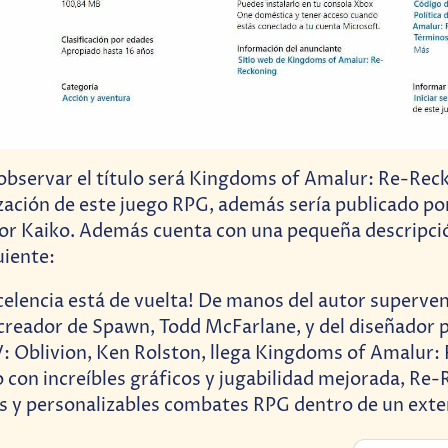
bservar el título será Kingdoms of Amalur: Re-Reck
ación de este juego RPG, además sería publicado p
or Kaiko. Además cuenta con una pequeña descripció
uiente:
celencia está de vuelta! De manos del autor superven
 creador de Spawn, Todd McFarlane, y del diseñador p
IV: Oblivion, Ken Rolston, llega Kingdoms of Amalur
con increíbles gráficos y jugabilidad mejorada, Re
os y personalizables combates RPG dentro de un ext