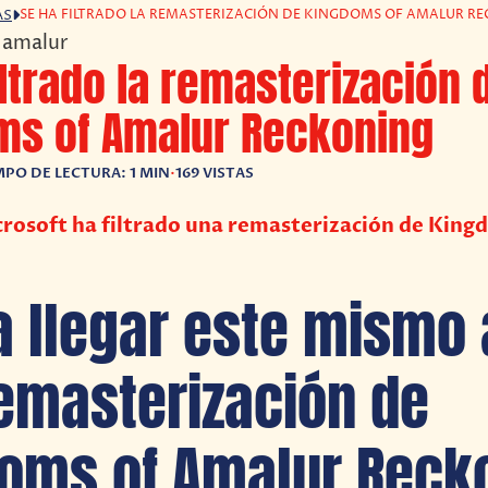
SE HA FILTRADO LA REMASTERIZACIÓN DE KINGDOMS OF AMALUR R
AS
iltrado la remasterización 
ms of Amalur Reckoning
MPO DE LECTURA: 1 MIN
•
169 VISTAS
rosoft ha filtrado una remasterización de King
a llegar este mismo
emasterización de
oms of Amalur Reck