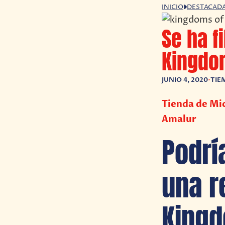
INICIO
DESTACAD
Se ha f
Kingdo
JUNIO 4, 2020
•
TIE
Tienda de Mic
Amalur
Podrí
una r
Kingd