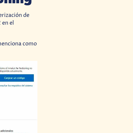
erización de
 en el
 menciona como