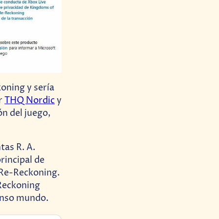
oning y sería
or
THQ Nordic
y
n del juego,
tas R. A.
rincipal de
: Re-Reckoning.
-Reckoning
enso mundo.