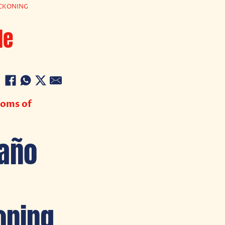
ECKONING
de
doms of
 año
oning