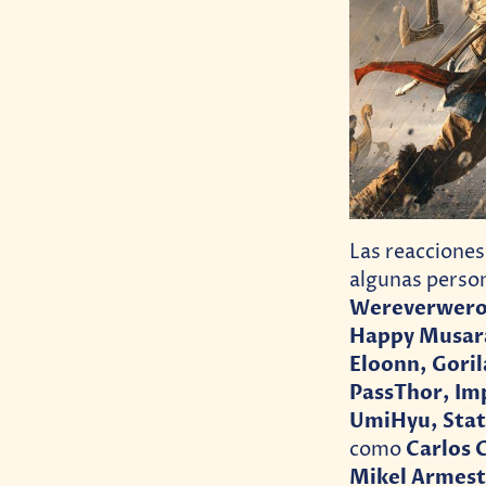
Las reacciones
algunas perso
Wereverwero,
Happy Musara
Eloonn, Goril
PassThor, Im
UmiHyu, Stat
Carlos 
como
Mikel Armesto