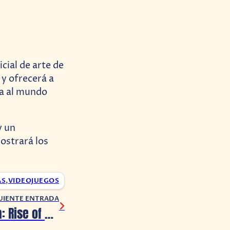
icial de arte de
 y ofrecerá a
ma al mundo
y un
ostrará los
AS
,
VIDEOJUEGOS
UIENTE ENTRADA
Captain Tsubasa: Rise of New Champions ya tiene fecha de lanzamiento