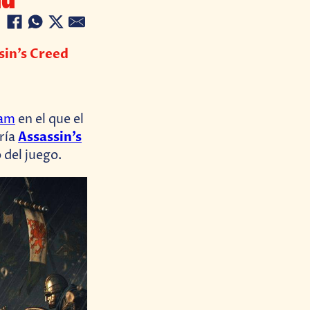
sin’s Creed
eam
en el que el
Assassin’s
aría
 del juego.