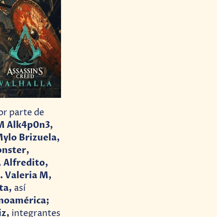
or parte de
M Alk4p0n3,
ylo Brizuela,
nster,
 Alfredito,
 Valeria M,
ta,
así
inoamérica;
iz,
integrantes