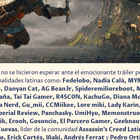
 no se hicieron esperar ante el emocionante tráiler p
Fedelobo, Nadia Calá, MY
nalidades latinas como:
 Danyan Cat, AG Bean3r, Spideremilioreboot, M
ña, Tai Tai Gamer, R4SC0N, KachuGo, Diana Mo
a Nerd, Gu_mii,
CCMiikee, Lore miki, Lady Karin,
perial Review, Panchasky. UmiHyu, Memonstruo.
ik, Erooh, Gosoncio, El Parcero Gamer, Geeknau
Cuevas
Assassin’s Creed Lat
, líder de la comunidad
, Erick Cortés, Iñaki, Andrés Ferrat
Pedro Ort
y