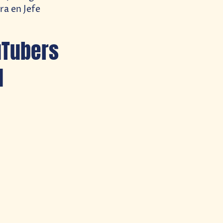
ora en Jefe
uTubers
d