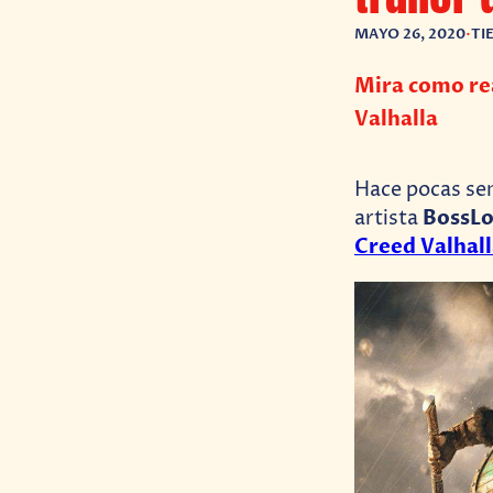
MAYO 26, 2020
•
TI
Mira como rea
Valhalla
Hace pocas se
BossLo
artista
Creed Valhal