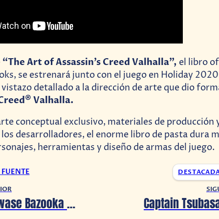
“The Art of Assassin’s Creed Valhalla”,
e
el libro of
ks, se estrenará junto con el juego en Holiday 2020
n vistazo detallado a la dirección de arte que dio for
®
 Creed
Valhalla.
rte conceptual exclusivo, materiales de producción 
los desarrolladores, el enorme libro de pasta dura m
sonajes, herramientas y diseño de armas del juego.
A FUENTE
DESTACAD
IOR
SIG
Umihara Kawase Bazooka tendrá edición física