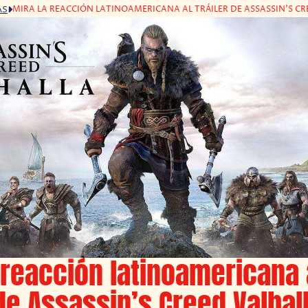
MIRA LA REACCIÓN LATINOAMERICANA AL TRÁILER DE ASSASSIN'S C
AS
 reacción latinoamericana 
 de Assassin’s Creed Valhal