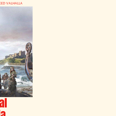
REED VALHALLA
al
la