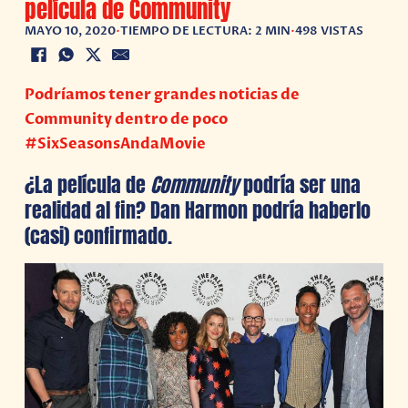
película de Community
MAYO 10, 2020
•
TIEMPO DE LECTURA: 2 MIN
•
498 VISTAS
Podríamos tener grandes noticias de
Community dentro de poco
#SixSeasonsAndaMovie
¿La película de
Community
podría ser una
realidad al fin? Dan Harmon podría haberlo
(casi) confirmado.