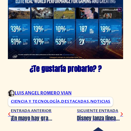
¿Te gustaría probarlo? ?
LUIS ANGEL ROMERO VIAN
CIENCIA Y TECNOLOGÍA
,
DESTACADAS
,
NOTICIAS
ENTRADA ANTERIOR
SIGUIENTE ENTRADA
¡En mayo hay grandes sorpresas para GTA Online! ?
Disney lanza línea de tapabocas y el dinero recaudado se donará a la caridad ?