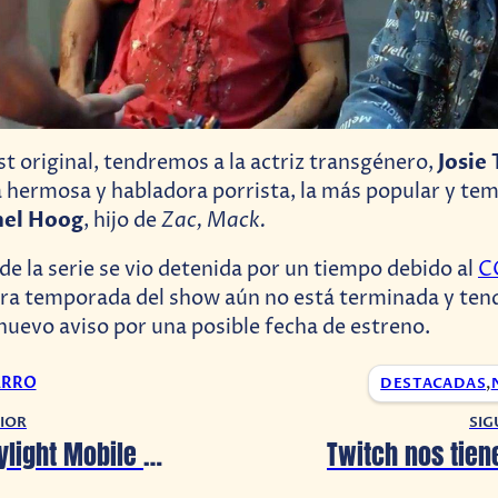
Josie
t original, tendremos a la actriz transgénero,
a hermosa y habladora porrista, la más popular y tem
hel Hoog
Zac, Mack.
, hijo de
de la serie se vio detenida por un tiempo debido al
C
mera temporada del show aún no está terminada y te
nuevo aviso por una posible fecha de estreno.
ARRO
DESTACADAS
,
IOR
SIG
¡Dead by Daylight Mobile ya está disponible!