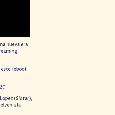
una nueva era
treaming,
 este reboot
=20
Slater
 Lopez (
),
elven a la