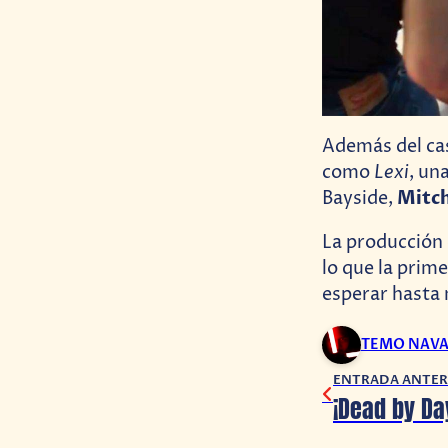
Además del cas
Lexi
como
, un
Mitc
Bayside,
La producción 
lo que la pri
esperar hasta 
TEMO NAV
ENTRADA ANTER