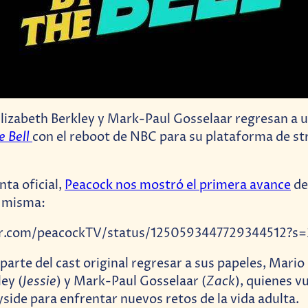
lizabeth Berkley y Mark-Paul Gosselaar regresan a 
e Bell
con el reboot de NBC para su plataforma de s
nta oficial,
Peacock nos mostró el primera avance
de
a misma:
ter.com/peacockTV/status/1250593447729344512?s
 parte del cast original regresar a sus papeles, Mario
Jessie
Zack
ey (
) y Mark-Paul Gosselaar (
), quienes vu
side para enfrentar nuevos retos de la vida adulta.