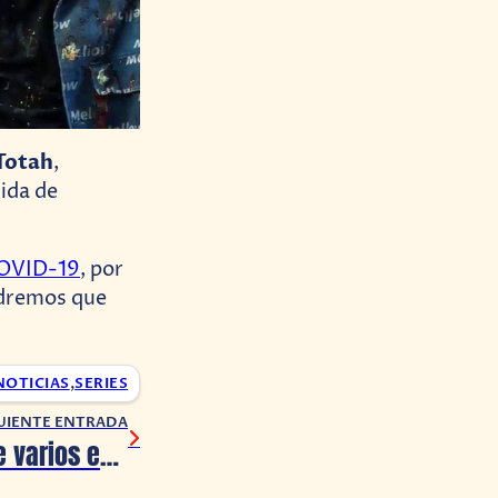
 Totah
,
ida de
OVID-19
, por
ndremos que
NOTICIAS
,
SERIES
UIENTE ENTRADA
Twitch nos tiene varios eventos especiales preparados