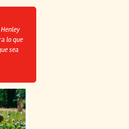
a Henley
ra lo que
que sea