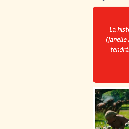
La hist
(Janelle
tendrá