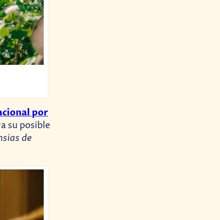
acional por
ra su posible
nsias de