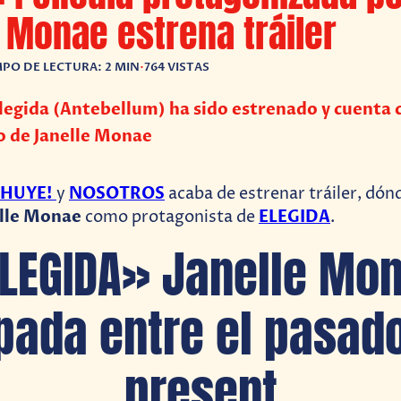
 Monae estrena tráiler
MPO DE LECTURA: 2 MIN
•
764 VISTAS
 Elegida (Antebellum) ha sido estrenado y cuenta 
 de Janelle Monae
¡HUYE!
NOSOTROS
y
acaba de estrenar tráiler, dó
lle Monae
ELEGIDA
como protagonista de
.
LEGIDA» Janelle Mo
pada entre el pasado
present