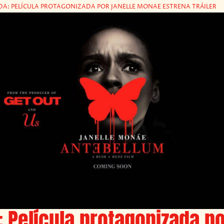
DA: PELÍCULA PROTAGONIZADA POR JANELLE MONAE ESTRENA TRÁILER
: Película protagonizada p