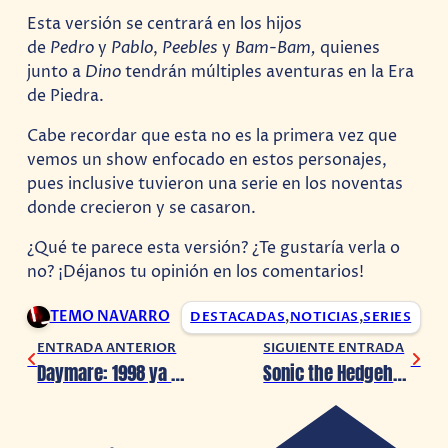
Esta versión se centrará en los hijos
de
Pedro
y
Pablo
,
Peebles
y
Bam-Bam,
quienes
junto a
Dino
tendrán múltiples aventuras en la Era
de Piedra.
Cabe recordar que esta no es la primera vez que
vemos un show enfocado en estos personajes,
pues inclusive tuvieron una serie en los noventas
donde crecieron y se casaron.
¿Qué te parece esta versión? ¿Te gustaría verla o
no? ¡Déjanos tu opinión en los comentarios!
TEMO NAVARRO
DESTACADAS
,
NOTICIAS
,
SERIES
ENTRADA ANTERIOR
SIGUIENTE ENTRADA
Daymare: 1998 ya tiene fecha de salida en PlayStation 4 y Xbox One
Sonic the Hedgehog 2 y Puyo Puyo 2 llegarán a Nintendo Switch