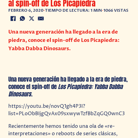
al spin-off de Los Picapiedra
FEBRERO 6, 2020
•
TIEMPO DE LECTURA: 1 MIN
•
1066 VISTAS
Una nueva generación ha llegado a la era de
piedra, conoce el spin-off de Los Picapiedra:
Yabba Dabba Dinosaurs.
Una nueva generación ha llegado a la era de piedra,
conoce el spin-off de
Los Picapiedra: Yabba Dabba
Dinosaurs.
https://youtu.be/novQ1gh4P3I?
list=PLoObBIjgQvAx09sxwywTzfBbZqGQ0wnC3
Recientemente hemos tenido una ola de «re-
interpretaciones» o reboots de series clásicas,