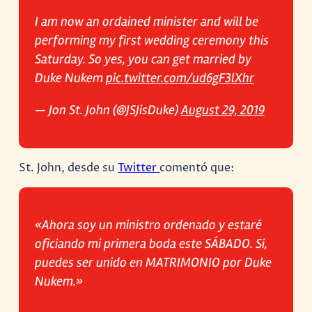
I am now an ordained minister and will be
performing my first wedding ceremony this
Saturday. So yes, you can get married by
Duke Nukem
pic.twitter.com/ud6gF3lXhr
— Jon St. John (@JSJisDuke)
August 29, 2019
St. John, desde su
Twitter
comentó que:
«Ahora soy un ministro ordenado y estaré
oficiando mi primera boda este SÁBADO. Si,
puedes ser unido en MATRIMONIO por Duke
Nukem.»