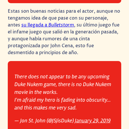
Estas son buenas noticias para el actor, aunque no
tengamos idea de que pase con su personaje,
antes
su llegada a
Bulletstorm
, su último juego fue
el infame juego que salió en la generación pasada,
y aunque había rumores de una cinta
protagonizada por John Cena, esto fue
desmentido a principios de año.
There does not appear to be any upcoming
Duke Nukem game, there is no Duke Nukem
movie in the works.
I'm afraid my hero is fading into obscurity…
and this makes me very sad.
— Jon St. John (@JSJisDuke)
January 29, 2019