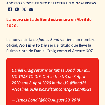
AGOSTO 20, 2019
•
TIEMPO DE LECTURA: 1 MIN
•
176 VISTAS
La nueva cinta de Bond estrenará en Abril de
2020.
La nueva cinta de
James Bond
ya tiene un nombre
oficial,
No Time to Die
será el titulo que lleve la
última cinta de Daniel Craig como el
Agente 007.
Daniel Craig returns as James Bond, 007 in…
NO TIME TO DIE. Out in the UK on 3 April
2020 and 8 April 2020 in the US.
#Bond25
#NoTimeToDie
pic.twitter.com/qxYEnMhk2s
— James Bond (@007)
August 20, 2019