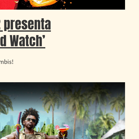
2 presenta
d Watch’
mbis!